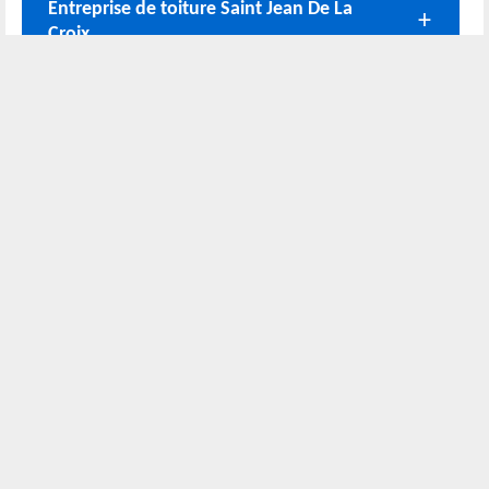
Entreprise de toiture Saint Jean De La
Croix
Travaux couvreurs à Saint Jean De La
Croix
Nos coordonnées
02 52 56 72 45
Bureau
06 51 10 37 01
Chantier
Horaire :
24h/24 7j/7
Nous localiser