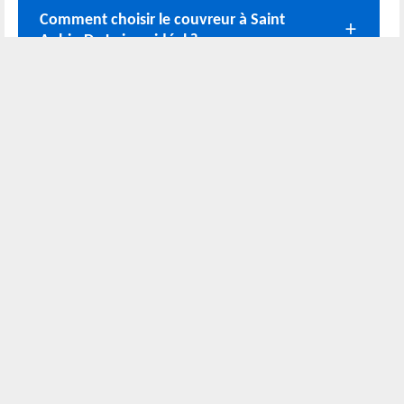
Comment choisir le couvreur à Saint
Aubin De Luigne idéal ?
Rodolphe Rénovation – professionnel
couvreur à Saint Aubin De Luigne
Nos coordonnées
02 52 56 72 45
Bureau
06 51 10 37 01
Chantier
Horaire :
24h/24 7j/7
Nous localiser