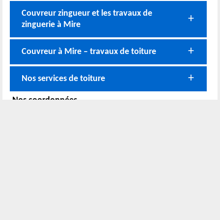
Couvreur zingueur et les travaux de
zinguerie à Mire
Couvreur à Mire – travaux de toiture
Nos services de toiture
Nos coordonnées
02 52 56 72 45
Bureau
06 51 10 37 01
Chantier
Horaire :
24h/24 7j/7
Nous localiser