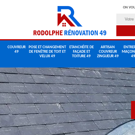
ON VOU
COUVREUR
POSE ET CHANGEMENT
ETANCHÉITE DE
ARTISAN
ENTREP
49
DE FENÊTRE DE TOIT ET
FAÇADE ET
COUVREUR
MAÇON
VELUX 49
TOITURE 49
ZINGUEUR 49
4