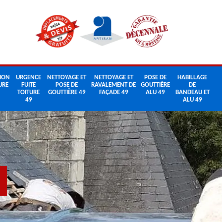
ION
URGENCE
NETTOYAGE ET
NETTOYAGE ET
POSE DE
HABILLAGE
URE
FUITE
POSE DE
RAVALEMENT DE
GOUTTIÈRE
DE
TOITURE
GOUTTIÈRE 49
FAÇADE 49
ALU 49
BANDEAU ET
49
ALU 49