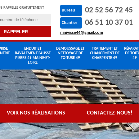
S RAPPELLE GRATUITEMENT
02 52 56 72 45
Bureau
06 51 10 37 01
Chantier
ninivisse44@gmail.com
RISE
ENDUIT ET
DEMOUSSAGE ET
TRAITEMENT ET
RÉPARAT
NERIE
RAVALEMENT FAUSSE
NETTOYAGE DE
CHANGEMENT DE
DE TOIT
9
PIERRE 49 MAINE-ET-
TOITURE 49
CHARPENTE 49
49
LOIRE
VOIR NOS RÉALISATIONS
CONTACTEZ-NOUS!