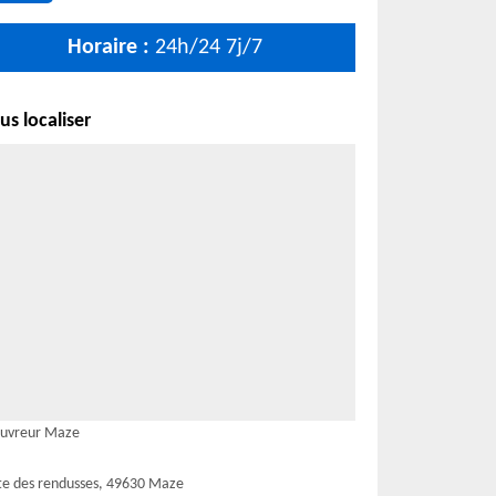
Horaire :
24h/24 7j/7
s localiser
uvreur Maze
te des rendusses, 49630 Maze