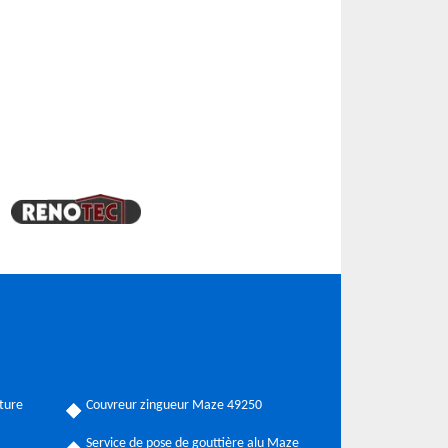
ture
Couvreur zingueur Maze 49250
Service de pose de gouttière alu Maze