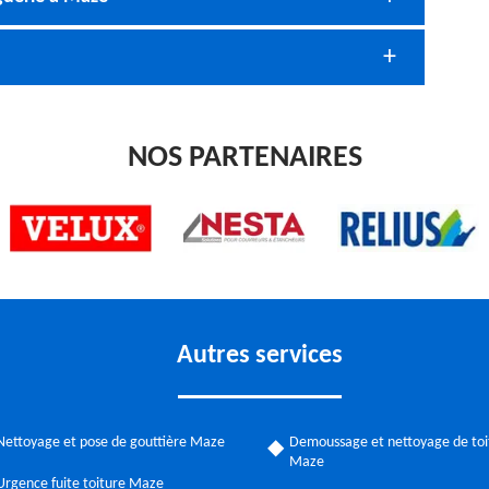
NOS PARTENAIRES
Autres services
Nettoyage et pose de gouttière Maze
Demoussage et nettoyage de toi
Maze
Urgence fuite toiture Maze