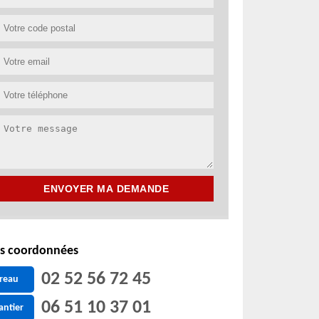
s coordonnées
02 52 56 72 45
reau
06 51 10 37 01
antier