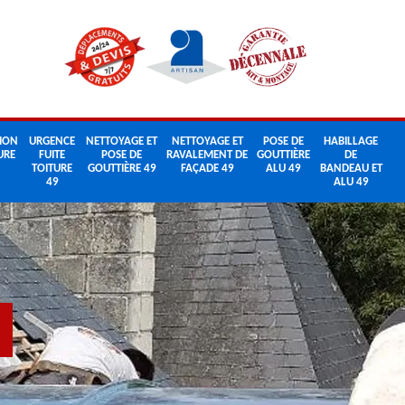
ION
URGENCE
NETTOYAGE ET
NETTOYAGE ET
POSE DE
HABILLAGE
URE
FUITE
POSE DE
RAVALEMENT DE
GOUTTIÈRE
DE
TOITURE
GOUTTIÈRE 49
FAÇADE 49
ALU 49
BANDEAU ET
49
ALU 49