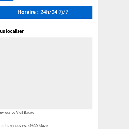
Horaire :
24h/24 7j/7
s localiser
uvreur Le Vieil Bauge
te des rendusses, 49630 Maze