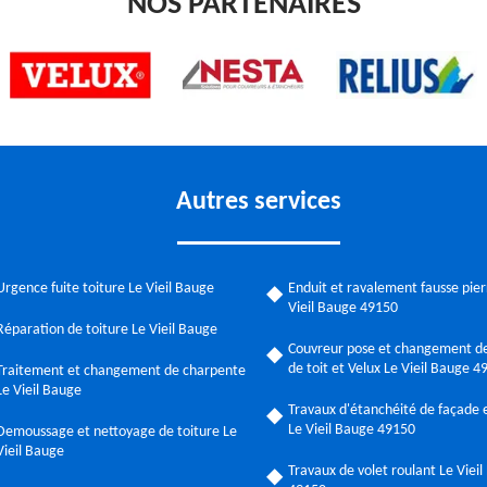
NOS PARTENAIRES
Autres services
Urgence fuite toiture Le Vieil Bauge
Enduit et ravalement fausse pier
Vieil Bauge 49150
Réparation de toiture Le Vieil Bauge
Couvreur pose et changement de
de toit et Velux Le Vieil Bauge 4
Traitement et changement de charpente
Le Vieil Bauge
Travaux d'étanchéité de façade e
Le Vieil Bauge 49150
Demoussage et nettoyage de toiture Le
Vieil Bauge
Travaux de volet roulant Le Viei