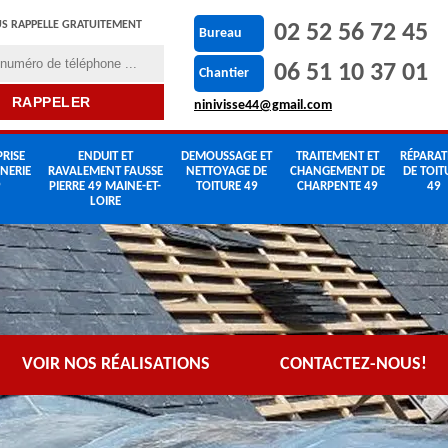
S RAPPELLE GRATUITEMENT
02 52 56 72 45
Bureau
06 51 10 37 01
Chantier
ninivisse44@gmail.com
RISE
ENDUIT ET
DEMOUSSAGE ET
TRAITEMENT ET
RÉPARAT
NERIE
RAVALEMENT FAUSSE
NETTOYAGE DE
CHANGEMENT DE
DE TOIT
9
PIERRE 49 MAINE-ET-
TOITURE 49
CHARPENTE 49
49
LOIRE
VOIR NOS RÉALISATIONS
CONTACTEZ-NOUS!