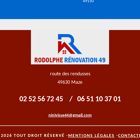
49150
route des rendusses
49630 Maze
02 52 56 72 45
/
06 51 10 37 01
ninivisse44@gmail.com
 2026 TOUT DROIT RÉSERVÉ -
MENTIONS LÉGALES
-
CONTACT