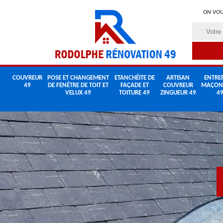
ON VOU
COUVREUR
POSE ET CHANGEMENT
ETANCHÉITE DE
ARTISAN
ENTREP
49
DE FENÊTRE DE TOIT ET
FAÇADE ET
COUVREUR
MAÇON
VELUX 49
TOITURE 49
ZINGUEUR 49
4