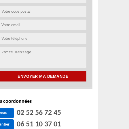
s coordonnées
02 52 56 72 45
reau
06 51 10 37 01
antier