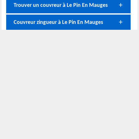
Trouver un couvreur à Le Pin En Mauges
Couvreur zingueur à Le Pin En Mauges
Devis gratuit couverture à Le Pin En
Mauges
Entreprise de toiture Le Pin En Mauges
Nos coordonnées
02 52 56 72 45
Bureau
06 51 10 37 01
Chantier
Horaire :
24h/24 7j/7