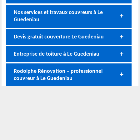
Nos services et travaux couvreurs à Le
Guedeniau
Devis gratuit couverture Le Guedeniau
Entreprise de toiture à Le Guedeniau
Rodolphe Rénovation – professionnel
couvreur à Le Guedeniau
Nos coordonnées
02 52 56 72 45
Bureau
06 51 10 37 01
Chantier
Horaire :
24h/24 7j/7