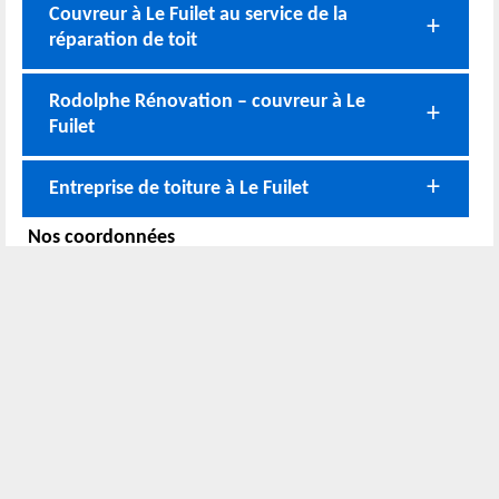
Couvreur à Le Fuilet au service de la
réparation de toit
Rodolphe Rénovation – couvreur à Le
Fuilet
Entreprise de toiture à Le Fuilet
Nos coordonnées
02 52 56 72 45
Bureau
06 51 10 37 01
Chantier
Horaire :
24h/24 7j/7
Nous localiser