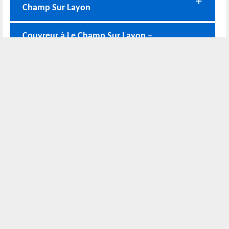
Champ Sur Layon
Couvreur à Le Champ Sur Layon –
travaux de toiture
Devis gratuit couverture à Le Champ Sur
Layon
Nos coordonnées
02 52 56 72 45
Bureau
06 51 10 37 01
Chantier
Horaire :
24h/24 7j/7
Nous localiser