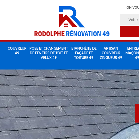
ON VOU
COUVREUR
POSE ET CHANGEMENT
ETANCHÉITE DE
ARTISAN
ENTREP
49
DE FENÊTRE DE TOIT ET
FAÇADE ET
COUVREUR
MAÇON
VELUX 49
TOITURE 49
ZINGUEUR 49
4