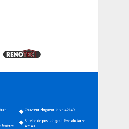
ture
Couvreur zingueur Jarze 49140
Service de pose de gouttière alu Jarze
 fenêtre
49140