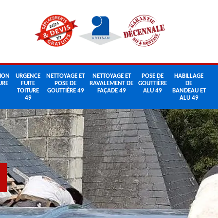
ION
URGENCE
NETTOYAGE ET
NETTOYAGE ET
POSE DE
HABILLAGE
URE
FUITE
POSE DE
RAVALEMENT DE
GOUTTIÈRE
DE
TOITURE
GOUTTIÈRE 49
FAÇADE 49
ALU 49
BANDEAU ET
49
ALU 49