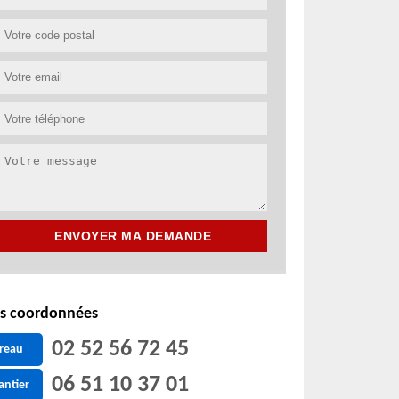
s coordonnées
02 52 56 72 45
reau
06 51 10 37 01
antier