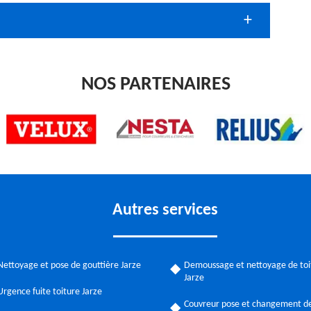
NOS PARTENAIRES
Autres services
Nettoyage et pose de gouttière Jarze
Demoussage et nettoyage de toi
Jarze
Urgence fuite toiture Jarze
Couvreur pose et changement de