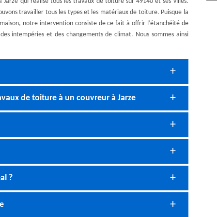
arze qui réalise tous les travaux de toiture sur 49140 et ses villes.
uvons travailler tous les types et les matériaux de toiture. Puisque la
aison, notre intervention consiste de ce fait à offrir l’étanchéité de
nt des intempéries et des changements de climat. Nous sommes ainsi
vaux de toiture à un couvreur à Jarze
al ?
ze