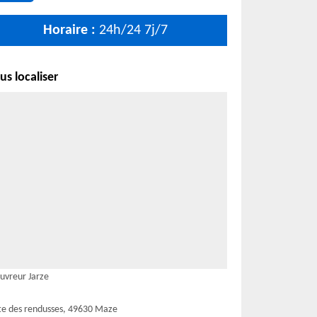
Horaire :
24h/24 7j/7
s localiser
uvreur Jarze
te des rendusses, 49630 Maze