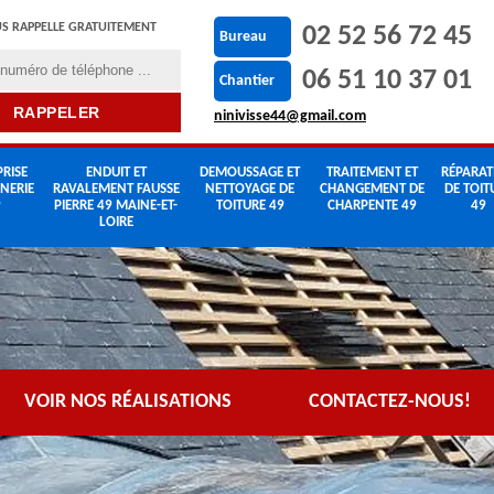
S RAPPELLE GRATUITEMENT
02 52 56 72 45
Bureau
06 51 10 37 01
Chantier
ninivisse44@gmail.com
RISE
ENDUIT ET
DEMOUSSAGE ET
TRAITEMENT ET
RÉPARAT
NERIE
RAVALEMENT FAUSSE
NETTOYAGE DE
CHANGEMENT DE
DE TOIT
9
PIERRE 49 MAINE-ET-
TOITURE 49
CHARPENTE 49
49
LOIRE
VOIR NOS RÉALISATIONS
CONTACTEZ-NOUS!