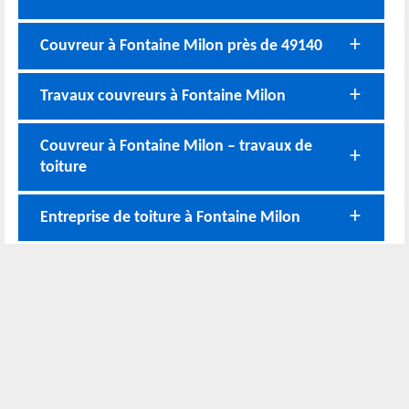
Couvreur à Fontaine Milon près de 49140
Travaux couvreurs à Fontaine Milon
Couvreur à Fontaine Milon – travaux de
toiture
Entreprise de toiture à Fontaine Milon
Nos coordonnées
02 52 56 72 45
Bureau
06 51 10 37 01
Chantier
Horaire :
24h/24 7j/7