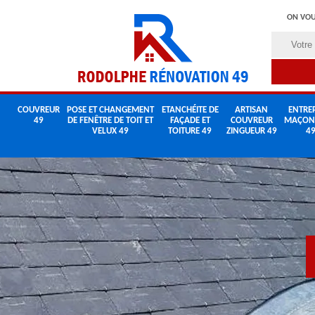
ON VOU
COUVREUR
POSE ET CHANGEMENT
ETANCHÉITE DE
ARTISAN
ENTREP
49
DE FENÊTRE DE TOIT ET
FAÇADE ET
COUVREUR
MAÇON
VELUX 49
TOITURE 49
ZINGUEUR 49
4