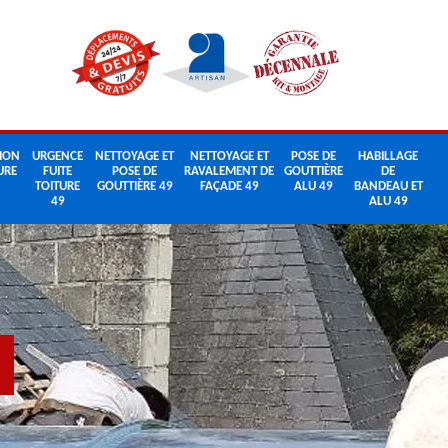
ION
URGENCE
NETTOYAGE ET
NETTOYAGE ET
POSE DE
HABILLAGE
URE
FUITE
POSE DE
RAVALEMENT DE
GOUTTIÈRE
DE
TOITURE
GOUTTIÈRE 49
FAÇADE 49
ALU 49
BANDEAU ET
49
ALU 49