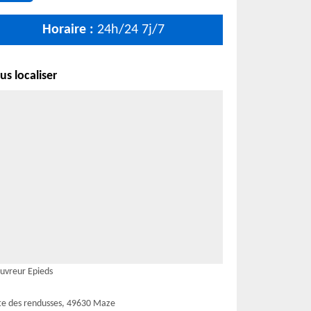
Horaire :
24h/24 7j/7
s localiser
uvreur Epieds
te des rendusses, 49630 Maze