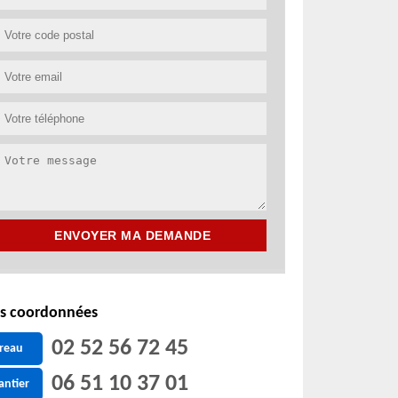
s coordonnées
02 52 56 72 45
reau
06 51 10 37 01
antier