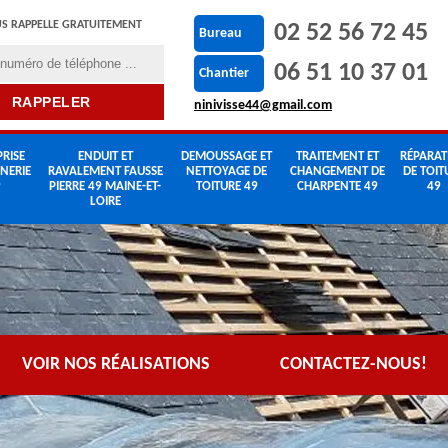
S RAPPELLE GRATUITEMENT
02 52 56 72 45
Bureau
06 51 10 37 01
Chantier
ninivisse44@gmail.com
RISE
ENDUIT ET
DEMOUSSAGE ET
TRAITEMENT ET
RÉPARAT
NERIE
RAVALEMENT FAUSSE
NETTOYAGE DE
CHANGEMENT DE
DE TOIT
9
PIERRE 49 MAINE-ET-
TOITURE 49
CHARPENTE 49
49
LOIRE
VOIR NOS RÉALISATIONS
CONTACTEZ-NOUS!