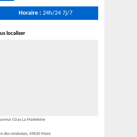
Horaire :
24h/24 7j/7
s localiser
uvreur Cizay La Madeleine
te des rendusses, 49630 Maze