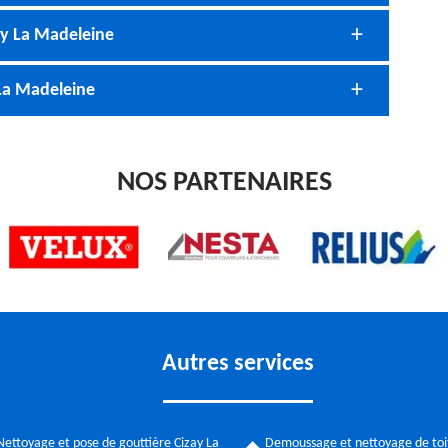
ay La Madeleine
 La Madeleine
NOS PARTENAIRES
Autres services
Nettoyage et pose de gouttière Cizay La
Demoussage et nettoyage de toi