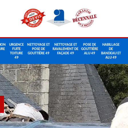
ION
URGENCE
NETTOYAGE ET
NETTOYAGE ET
POSE DE
HABILLAGE
URE
FUITE
POSE DE
RAVALEMENT DE
GOUTTIÈRE
DE
TOITURE
GOUTTIÈRE 49
FAÇADE 49
ALU 49
BANDEAU ET
49
ALU 49