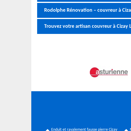
Rodolphe Rénovation – couvreur à Ciz
Trouvez votre artisan couvreur à Cizay
Enduit et ravalement fausse pierre Cizay