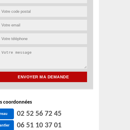
s coordonnées
02 52 56 72 45
reau
06 51 10 37 01
antier