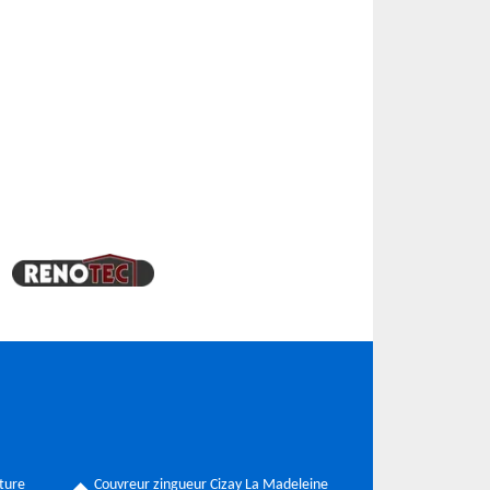
ture
Couvreur zingueur Cizay La Madeleine