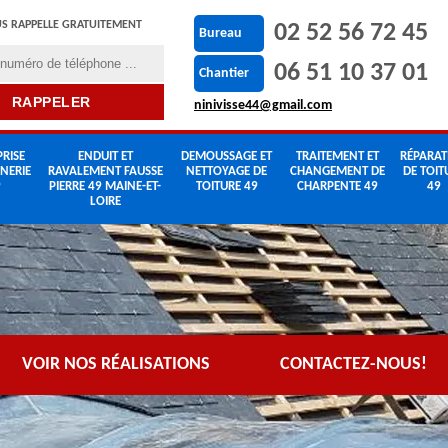
S RAPPELLE GRATUITEMENT
02 52 56 72 45
Bureau
06 51 10 37 01
Chantier
ninivisse44@gmail.com
RISE
ENDUIT ET
DEMOUSSAGE ET
TRAITEMENT ET
RÉPARAT
NERIE
RAVALEMENT FAUSSE
NETTOYAGE DE
CHANGEMENT DE
DE TOIT
9
PIERRE 49 MAINE-ET-
TOITURE 49
CHARPENTE 49
49
LOIRE
VOIR NOS RÉALISATIONS
CONTACTEZ-NOUS!