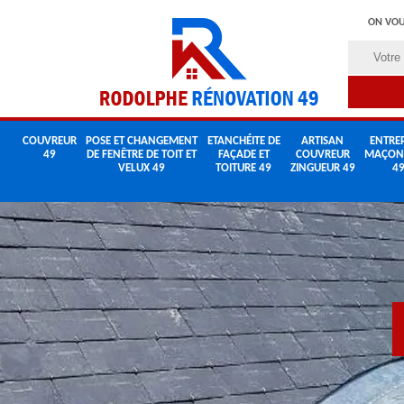
ON VOU
COUVREUR
POSE ET CHANGEMENT
ETANCHÉITE DE
ARTISAN
ENTREP
49
DE FENÊTRE DE TOIT ET
FAÇADE ET
COUVREUR
MAÇON
VELUX 49
TOITURE 49
ZINGUEUR 49
4