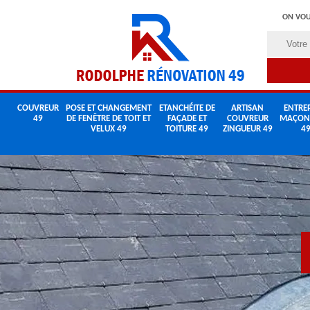
ON VOU
COUVREUR
POSE ET CHANGEMENT
ETANCHÉITE DE
ARTISAN
ENTREP
49
DE FENÊTRE DE TOIT ET
FAÇADE ET
COUVREUR
MAÇON
VELUX 49
TOITURE 49
ZINGUEUR 49
4