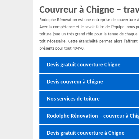
Couvreur à Chigne – tra
Rodolphe Rénovation est une entreprise de couverture à C
Avec la compétence et le savoir-faire de l’équipe, nous po
toiture joue un très grand rôle pour la tenue de chaque m
toit nécessaire. Cette étanchéité permet alors l’affro
présents pour tout 49490.
Devis gratuit couverture Chigne
Devis couvreur à Chigne
Nos services de toiture
Rodolphe Rénovation – couvreur à Chi
Devis gratuit couverture à Chigne