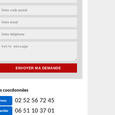
s coordonnées
02 52 56 72 45
reau
06 51 10 37 01
antier