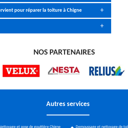
rvient pour réparer la toiture à Chigne
NOS PARTENAIRES
Autres services
Nettoyage et pose de gouttière Chigne
Demoussage et nettoyage de toi