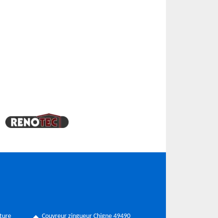
ture
Couvreur zingueur Chigne 49490