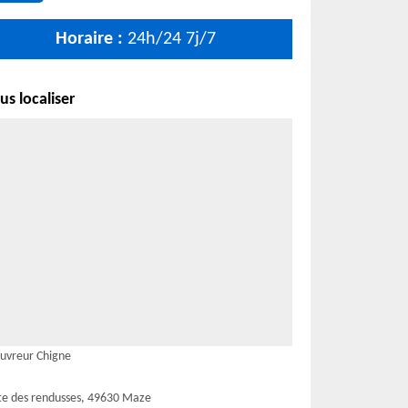
Horaire :
24h/24 7j/7
s localiser
uvreur Chigne
te des rendusses, 49630 Maze