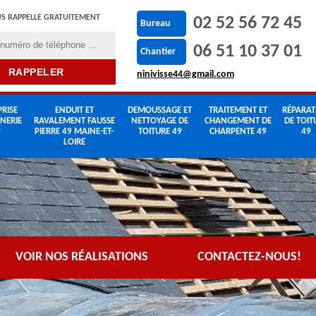
S RAPPELLE GRATUITEMENT
02 52 56 72 45
Bureau
06 51 10 37 01
Chantier
ninivisse44@gmail.com
RISE
ENDUIT ET
DEMOUSSAGE ET
TRAITEMENT ET
RÉPARAT
NERIE
RAVALEMENT FAUSSE
NETTOYAGE DE
CHANGEMENT DE
DE TOIT
9
PIERRE 49 MAINE-ET-
TOITURE 49
CHARPENTE 49
49
LOIRE
VOIR NOS RÉALISATIONS
CONTACTEZ-NOUS!