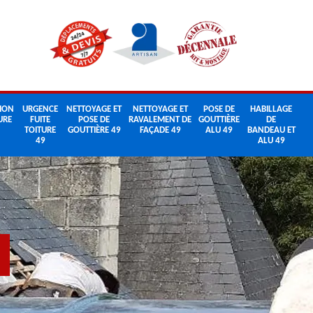
ION
URGENCE
NETTOYAGE ET
NETTOYAGE ET
POSE DE
HABILLAGE
URE
FUITE
POSE DE
RAVALEMENT DE
GOUTTIÈRE
DE
TOITURE
GOUTTIÈRE 49
FAÇADE 49
ALU 49
BANDEAU ET
49
ALU 49