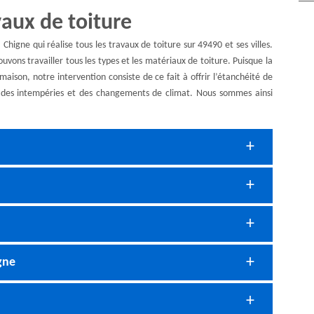
vaux de toiture
higne qui réalise tous les travaux de toiture sur 49490 et ses villes.
uvons travailler tous les types et les matériaux de toiture. Puisque la
aison, notre intervention consiste de ce fait à offrir l’étanchéité de
nt des intempéries et des changements de climat. Nous sommes ainsi
gne