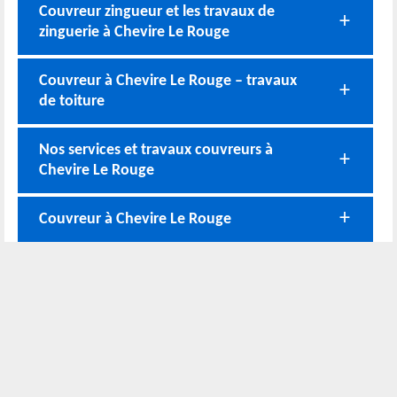
Couvreur zingueur et les travaux de
zinguerie à Chevire Le Rouge
Couvreur à Chevire Le Rouge – travaux
de toiture
Nos services et travaux couvreurs à
Chevire Le Rouge
Couvreur à Chevire Le Rouge
Nos coordonnées
02 52 56 72 45
Bureau
06 51 10 37 01
Chantier
Horaire :
24h/24 7j/7