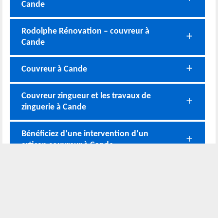
Cande
Rodolphe Rénovation – couvreur à
Cande
Couvreur à Cande
Couvreur zingueur et les travaux de
zinguerie à Cande
Bénéficiez d’une intervention d’un
artisan couvreur à Cande
Nos coordonnées
02 52 56 72 45
Bureau
06 51 10 37 01
Chantier