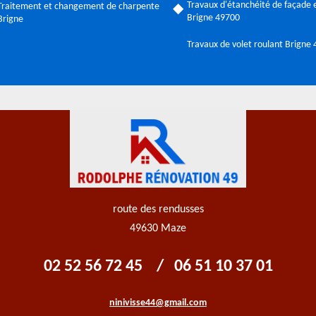
Travaux d'étanchéité de façade e
Traitement et changement de charpente
Brigne 49700
Brigne
Travaux de volet roulant Brigne
route des rendusses
49630 Maze
02 52 56 72 45
/
06 51 10 37 01
ninivisse44@gmail.com