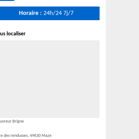
Horaire :
24h/24 7j/7
s localiser
uvreur Brigne
te des rendusses, 49630 Maze