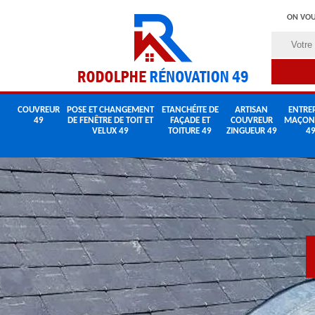
ON VOU
COUVREUR
POSE ET CHANGEMENT
ETANCHÉITE DE
ARTISAN
ENTREP
49
DE FENÊTRE DE TOIT ET
FAÇADE ET
COUVREUR
MAÇON
VELUX 49
TOITURE 49
ZINGUEUR 49
4