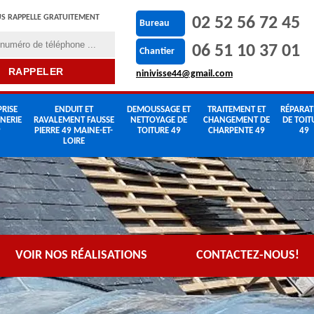
S RAPPELLE GRATUITEMENT
02 52 56 72 45
Bureau
06 51 10 37 01
Chantier
ninivisse44@gmail.com
RISE
ENDUIT ET
DEMOUSSAGE ET
TRAITEMENT ET
RÉPARAT
NERIE
RAVALEMENT FAUSSE
NETTOYAGE DE
CHANGEMENT DE
DE TOIT
9
PIERRE 49 MAINE-ET-
TOITURE 49
CHARPENTE 49
49
LOIRE
VOIR NOS RÉALISATIONS
CONTACTEZ-NOUS!