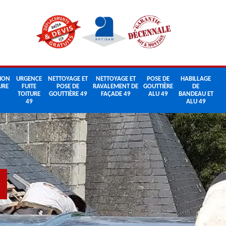
ION
URGENCE
NETTOYAGE ET
NETTOYAGE ET
POSE DE
HABILLAGE
URE
FUITE
POSE DE
RAVALEMENT DE
GOUTTIÈRE
DE
TOITURE
GOUTTIÈRE 49
FAÇADE 49
ALU 49
BANDEAU ET
49
ALU 49