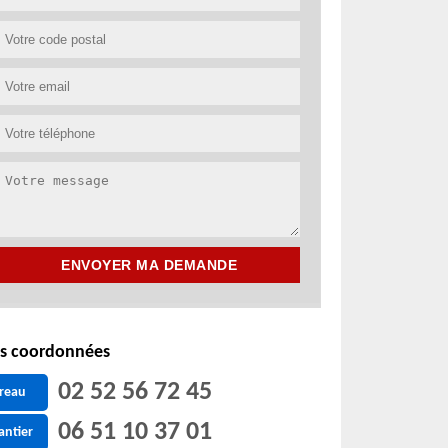
s coordonnées
02 52 56 72 45
reau
06 51 10 37 01
antier