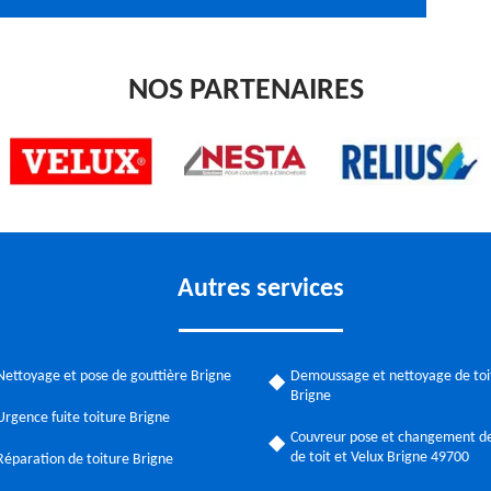
NOS PARTENAIRES
Autres services
Nettoyage et pose de gouttière Brigne
Demoussage et nettoyage de toi
Brigne
Urgence fuite toiture Brigne
Couvreur pose et changement de
de toit et Velux Brigne 49700
Réparation de toiture Brigne