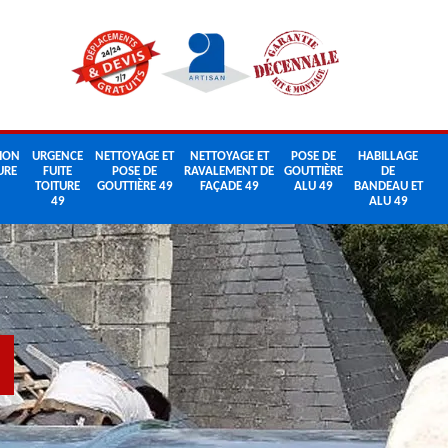
ION
URGENCE
NETTOYAGE ET
NETTOYAGE ET
POSE DE
HABILLAGE
URE
FUITE
POSE DE
RAVALEMENT DE
GOUTTIÈRE
DE
TOITURE
GOUTTIÈRE 49
FAÇADE 49
ALU 49
BANDEAU ET
49
ALU 49