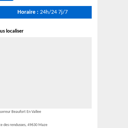
Horaire :
24h/24 7j/7
s localiser
uvreur Beaufort En Vallee
te des rendusses, 49630 Maze