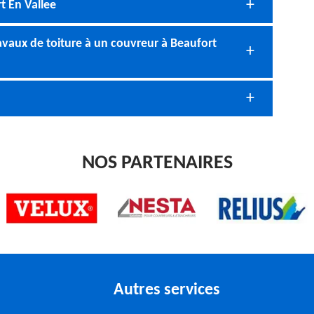
t En Vallee
avaux de toiture à un couvreur à Beaufort
NOS PARTENAIRES
Autres services