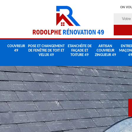
ON VOU
COUVREUR
POSE ET CHANGEMENT
ETANCHÉITE DE
ARTISAN
ENTREP
49
DE FENÊTRE DE TOIT ET
FAÇADE ET
COUVREUR
MAÇON
VELUX 49
TOITURE 49
ZINGUEUR 49
4