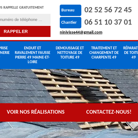
S RAPPELLE GRATUITEMENT
02 52 56 72 45
Bureau
06 51 10 37 01
Chantier
ninivisse44@gmail.com
RISE
ENDUIT ET
DEMOUSSAGE ET
TRAITEMENT ET
RÉPARAT
NERIE
RAVALEMENT FAUSSE
NETTOYAGE DE
CHANGEMENT DE
DE TOIT
9
PIERRE 49 MAINE-ET-
TOITURE 49
CHARPENTE 49
49
LOIRE
VOIR NOS RÉALISATIONS
CONTACTEZ-NOUS!