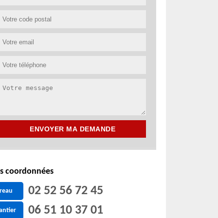
s coordonnées
02 52 56 72 45
reau
06 51 10 37 01
antier