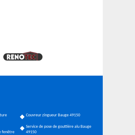
ture
Couvreur zingueur Bauge 49150
Service de pose de gouttière alu Bauge
 fenêtre
49150