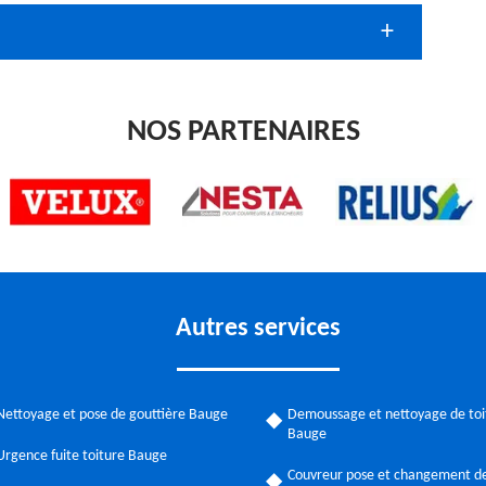
NOS PARTENAIRES
Autres services
Nettoyage et pose de gouttière Bauge
Demoussage et nettoyage de toi
Bauge
Urgence fuite toiture Bauge
Couvreur pose et changement de