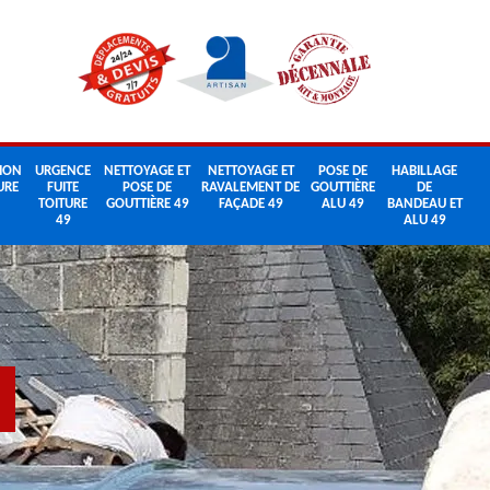
ION
URGENCE
NETTOYAGE ET
NETTOYAGE ET
POSE DE
HABILLAGE
URE
FUITE
POSE DE
RAVALEMENT DE
GOUTTIÈRE
DE
TOITURE
GOUTTIÈRE 49
FAÇADE 49
ALU 49
BANDEAU ET
49
ALU 49