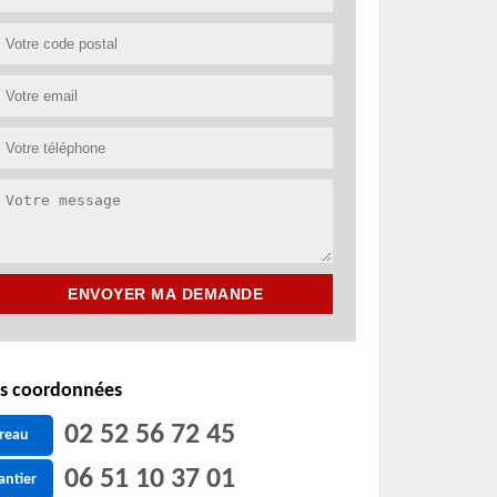
s coordonnées
02 52 56 72 45
reau
06 51 10 37 01
antier