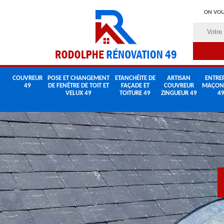
ON VOU
COUVREUR
POSE ET CHANGEMENT
ETANCHÉITE DE
ARTISAN
ENTREP
49
DE FENÊTRE DE TOIT ET
FAÇADE ET
COUVREUR
MAÇON
VELUX 49
TOITURE 49
ZINGUEUR 49
4