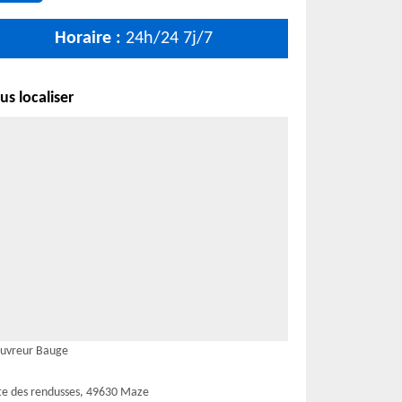
Horaire :
24h/24 7j/7
s localiser
uvreur Bauge
te des rendusses, 49630 Maze