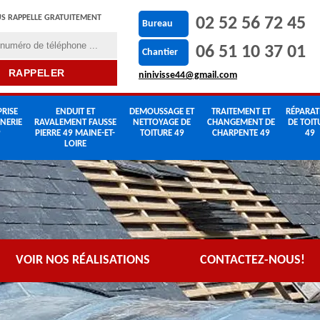
S RAPPELLE GRATUITEMENT
02 52 56 72 45
Bureau
06 51 10 37 01
Chantier
ninivisse44@gmail.com
RISE
ENDUIT ET
DEMOUSSAGE ET
TRAITEMENT ET
RÉPARAT
NERIE
RAVALEMENT FAUSSE
NETTOYAGE DE
CHANGEMENT DE
DE TOIT
9
PIERRE 49 MAINE-ET-
TOITURE 49
CHARPENTE 49
49
LOIRE
VOIR NOS RÉALISATIONS
CONTACTEZ-NOUS!